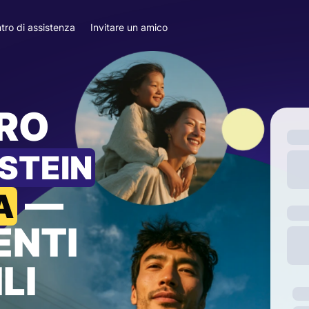
tro di assistenza
Invitare un amico
ARO
STEIN
—
A
ENTI
LI