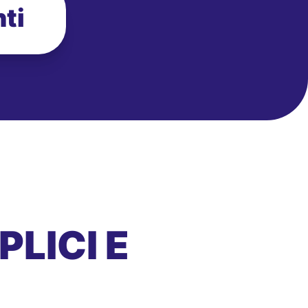
ti
LICI E