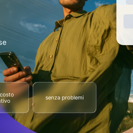
se
costo
senza problemi
tivo