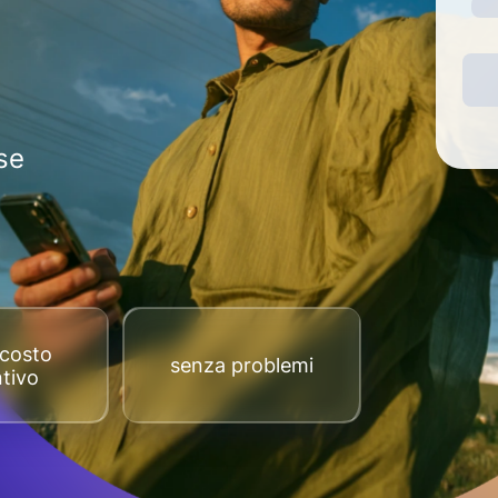
se
costo
senza problemi
tivo