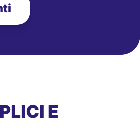
ti
LICI E