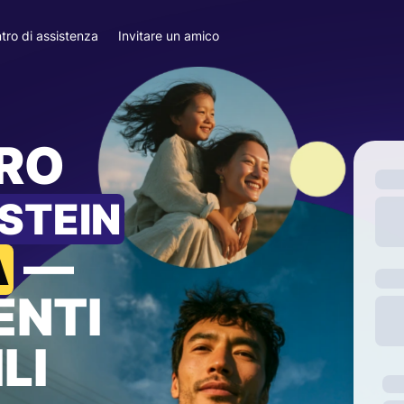
tro di assistenza
Invitare un amico
ARO
STEIN
—
A
ENTI
LI