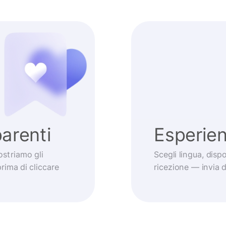
arenti
Esperie
striamo gli
Scegli lingua, dis
prima di cliccare
ricezione — invia