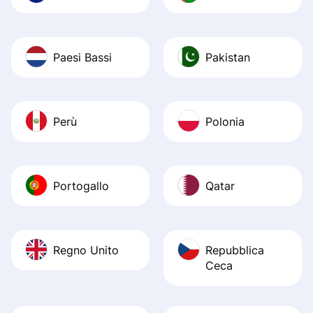
Paesi Bassi
Pakistan
Perù
Polonia
Portogallo
Qatar
Regno Unito
Repubblica
Ceca