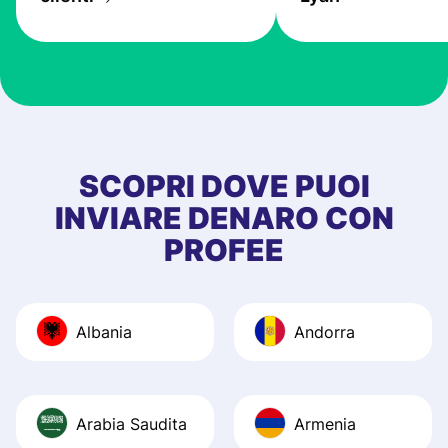
the exchange rate
very good! The
customer suppor
at Profee is very 
& responsive. I h
few questions wh
first started usin
SCOPRI DOVE PUOI
app, and they we
INVIARE DENARO CON
quick to provide 
PROFEE
and helpful answ
Also, the level u
journey was smo
Albania
Andorra
Recommend it!
Arabia Saudita
Armenia