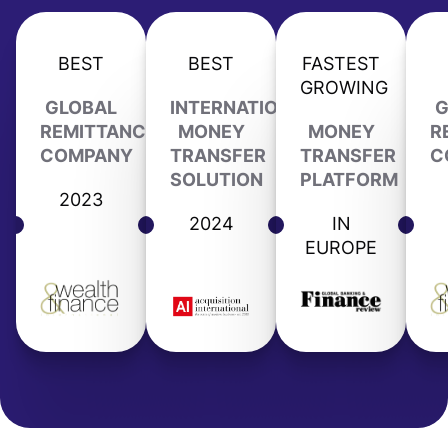
BEST
BEST
FASTEST
GROWING
GLOBAL
INTERNATIONAL
G
REMITTANCE
MONEY
MONEY
R
COMPANY
TRANSFER
TRANSFER
C
SOLUTION
PLATFORM
2023
2024
IN
EUROPE