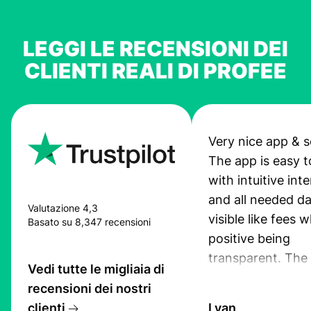
LEGGI LE RECENSIONI DEI
CLIENTI REALI DI PROFEE
Very nice app & s
The app is easy t
with intuitive int
and all needed da
Valutazione 4,3
visible like fees w
Basato su 8,347 recensioni
positive being
transparent. The
Vedi tutte le migliaia di
service is great, l
recensioni dei nostri
transfers are fas
clienti
Lyan