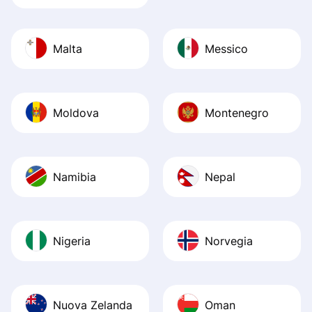
Malta
Messico
Moldova
Montenegro
Namibia
Nepal
Nigeria
Norvegia
Nuova Zelanda
Oman