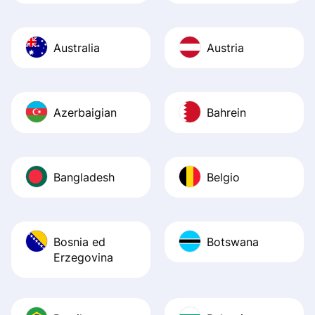
Australia
Austria
Azerbaigian
Bahrein
Bangladesh
Belgio
Bosnia ed
Botswana
Erzegovina