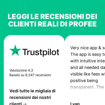
LEGGI LE RECENSIONI DEI
CLIENTI REALI DI PROFEE
Very nice app & s
The app is easy t
with intuitive int
and all needed da
Valutazione 4,3
visible like fees w
Basato su 8,347 recensioni
positive being
transparent. The
Vedi tutte le migliaia di
service is great, l
recensioni dei nostri
transfers are fas
clienti
Lyan