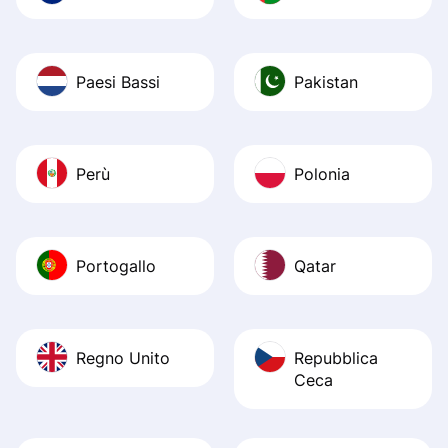
Paesi Bassi
Pakistan
Perù
Polonia
Portogallo
Qatar
Regno Unito
Repubblica
Ceca