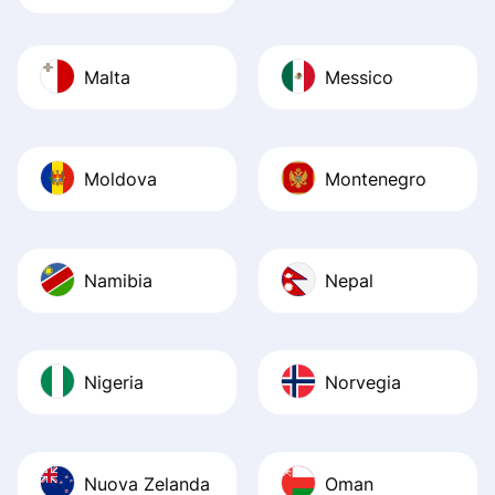
Malta
Messico
Moldova
Montenegro
Namibia
Nepal
Nigeria
Norvegia
Nuova Zelanda
Oman