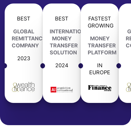
BEST
BEST
FASTEST
GROWING
GLOBAL
INTERNATIONAL
G
REMITTANCE
MONEY
MONEY
R
COMPANY
TRANSFER
TRANSFER
C
SOLUTION
PLATFORM
2023
2024
IN
EUROPE