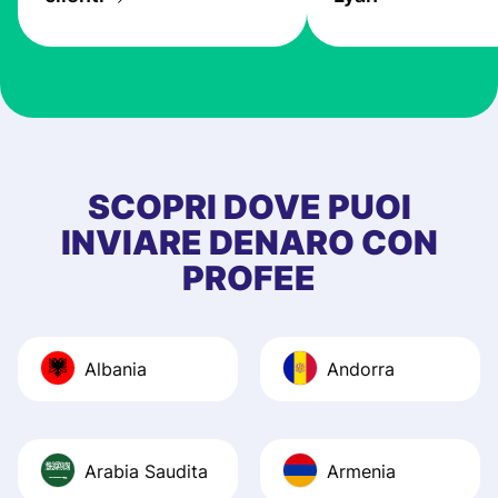
the exchange rate
very good! The
customer suppor
at Profee is very 
& responsive. I h
few questions wh
first started usin
SCOPRI DOVE PUOI
app, and they we
INVIARE DENARO CON
quick to provide 
PROFEE
and helpful answ
Also, the level u
journey was smo
Albania
Andorra
Recommend it!
Arabia Saudita
Armenia