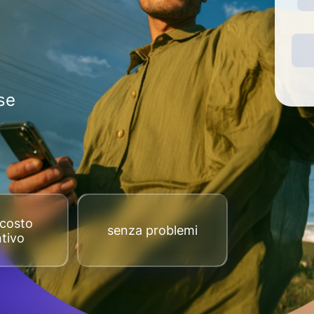
se
costo
senza problemi
tivo