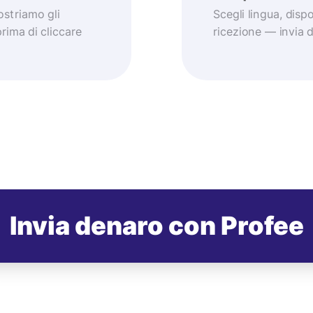
striamo gli
Scegli lingua, dis
prima di cliccare
ricezione — invia
Invia denaro con Profee