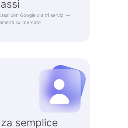
tassi
tassi con Google o altri servizi —
venienti sul mercato
nza semplice