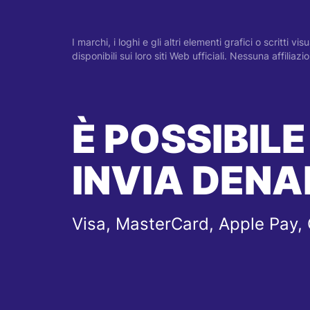
I marchi, i loghi e gli altri elementi grafici o scritti 
disponibili sui loro siti Web ufficiali. Nessuna affilia
È POSSIBILE
INVIA DENA
Visa, MasterCard, Apple Pay,