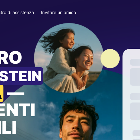
tro di assistenza
Invitare un amico
ARO
STEIN
—
A
ENTI
LI