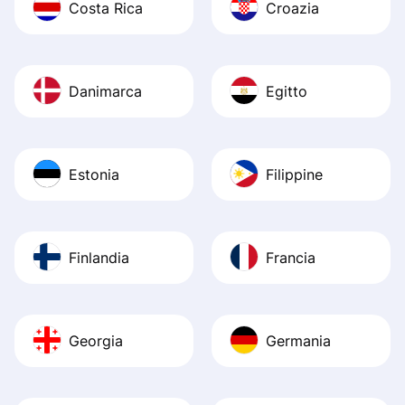
Costa Rica
Croazia
Danimarca
Egitto
Estonia
Filippine
Finlandia
Francia
Georgia
Germania