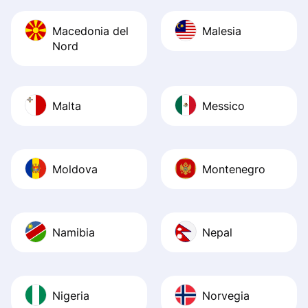
Macedonia del
Malesia
Nord
Malta
Messico
Moldova
Montenegro
Namibia
Nepal
Nigeria
Norvegia