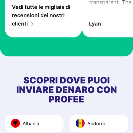
transparent. The
Vedi tutte le migliaia di
service is great, l
recensioni dei nostri
transfers are fas
clienti
Lyan
the exchange rate
very good! The
customer suppor
at Profee is very 
& responsive. I h
few questions wh
first started usin
SCOPRI DOVE PUOI
app, and they we
INVIARE DENARO CON
quick to provide 
PROFEE
and helpful answ
Also, the level u
journey was smo
Albania
Andorra
Recommend it!