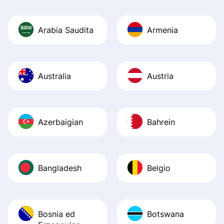
Arabia Saudita
Armenia
Australia
Austria
Azerbaigian
Bahrein
Bangladesh
Belgio
Bosnia ed
Botswana