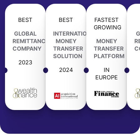
BEST
BEST
FASTEST
GROWING
GLOBAL
INTERNATIONAL
G
REMITTANCE
MONEY
MONEY
R
COMPANY
TRANSFER
TRANSFER
C
SOLUTION
PLATFORM
2023
2024
IN
EUROPE