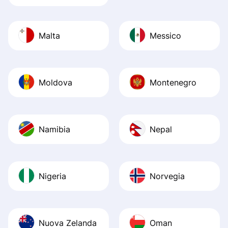
Malta
Messico
Moldova
Montenegro
Namibia
Nepal
Nigeria
Norvegia
Nuova Zelanda
Oman