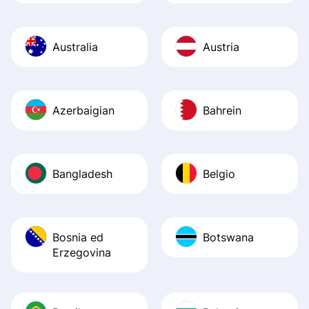
Australia
Austria
Azerbaigian
Bahrein
Bangladesh
Belgio
Bosnia ed
Botswana
Erzegovina