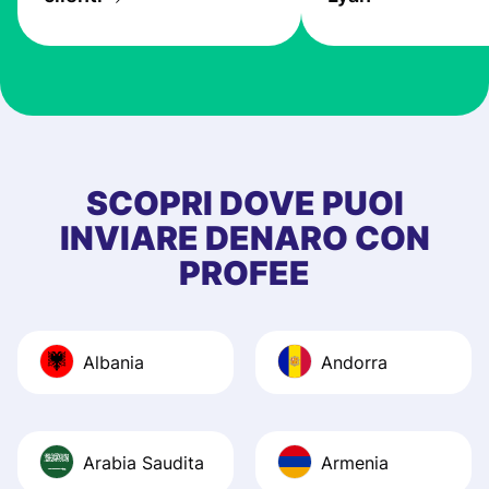
the exchange rate
very good! The
customer suppor
at Profee is very 
& responsive. I h
few questions wh
first started usin
SCOPRI DOVE PUOI
app, and they we
INVIARE DENARO CON
quick to provide 
PROFEE
and helpful answ
Also, the level u
journey was smo
Albania
Andorra
Recommend it!
Arabia Saudita
Armenia