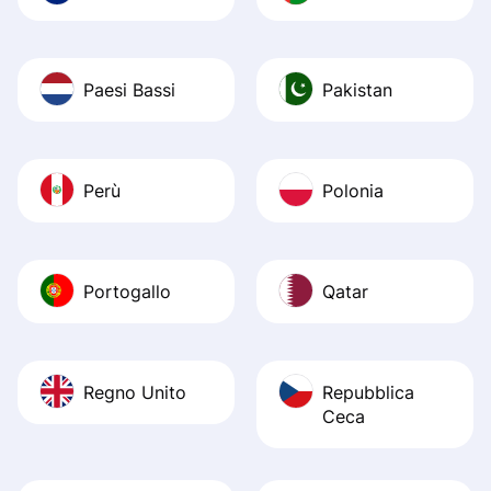
Paesi Bassi
Pakistan
Perù
Polonia
Portogallo
Qatar
Regno Unito
Repubblica
Ceca