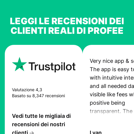
LEGGI LE RECENSIONI DEI
CLIENTI REALI DI PROFEE
Very nice app & s
The app is easy t
with intuitive int
and all needed da
Valutazione 4,3
visible like fees w
Basato su 8,347 recensioni
positive being
transparent. The
Vedi tutte le migliaia di
service is great, l
recensioni dei nostri
transfers are fas
clienti
Lyan