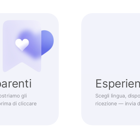
arenti
Esperie
striamo gli
Scegli lingua, dis
prima di cliccare
ricezione — invia