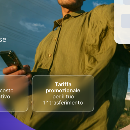
se
Tariffa
costo
promozionale
tivo
per il tuo
1° trasferimento