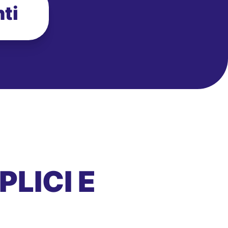
ti
LICI E